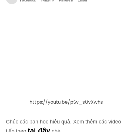
Facebook
Twitter X
Pinterest
Email
https://youtu.be/pSv_sUvXwhs
Chúc các bạn học hiệu quả. Xem thêm các video
tại đây
tiếp theo
nhé,